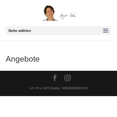
Seite wählen
Angebote
with ❤ by
NETZhelfer
|
WERBEEINFACH