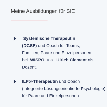
Meine Ausbildungen für SIE
E
Systemische Therapeutin
(DGSF)
und Coach für Teams,
Familien, Paare und Einzelpersonen
bei
WISPO
u.a.
Ulrich Clement
als
Dozent.
E
ILP®-Therapeutin
und Coach
(
I
ntegrierte
L
ösungsorientierte
P
sychologie)
für Paare und Einzelpersonen.